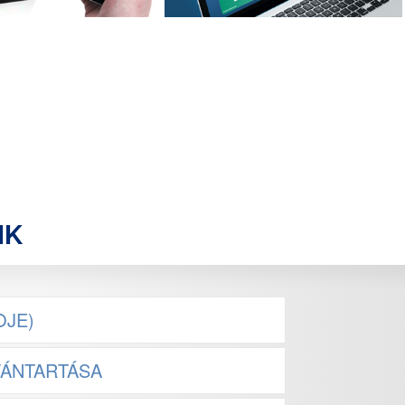
NK
OJE)
VÁNTARTÁSA