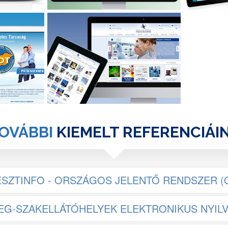
IABET.hu
BIO-SCIENCE.hu
Társaság -
Egyedi webshop Open Source
i és laikus
alapon
jelenéssel
OVÁBBI
KIEMELT REFERENCIÁI
SZTINFO - ORSZÁGOS JELENTŐ RENDSZER (
G-SZAKELLÁTÓHELYEK ELEKTRONIKUS NYIL