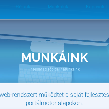
Rólunk
Munkáink
Kapcsolat
MUNKÁINK
IntelliMed főoldal
/ Munkáink
0 web-rendszert működtet a saját fejlesztés
portálmotor alapokon.