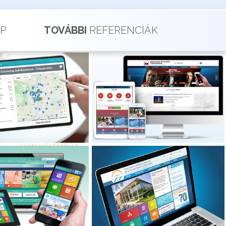
P
TOVÁBBI
REFERENCIÁK
Cukorbeteg
STROKETARS.hu
Szakellátóhelyek
Magyar Stroke Társaság
Elektronikus
oldalának teljes körű
modernizációja
Nyilvántartása
yar Diabetes Társaság -
korbeteg Szakellátóhely
ántartó rendszer jelentős
továbbfejlesztése
MAITT.hu |
MLDT.hu
ANESZTINFO.hu
Magyar Laboratóriumi
Diagnosztikai Társaság portál
yar Aneszteziológiai és
megújítás
tenzív Terápiás Társaság
ponzív szakmai és laikus
oldala