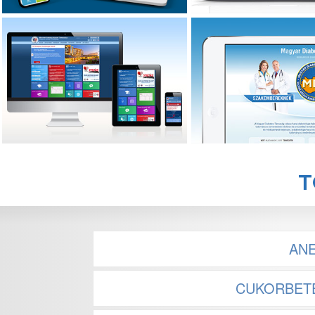
MKARDIO.hu
D
Magyar Kardiológusok Társasága
Magyar Diabetes 
új reszponzív csempés portál és
megújult portál szakma
hírlevél
meg
T
ANE
CUKORBETE