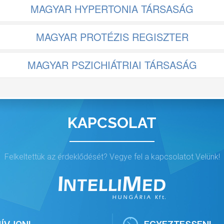
MAGYAR HYPERTONIA TÁRSASÁG
MAGYAR PROTÉZIS REGISZTER
MAGYAR PSZICHIÁTRIAI TÁRSASÁG
KAPCSOLAT
SALÁDORVOS KUTATÓK ORSZÁGOS SZERVEZE
AKMAI TÁRSASÁGI WEB-RENDSZEREK
GEKNEK DEDIKÁLT ÖNÁLLÓ ALRENDS
ÖRGY MAGYAR ORVOSTUDOMÁNYI NUKLEÁRI
Felkeltettük az érdeklődését? Vegye fel a kapcsolatot Velünk!
NAL SOCIETY OF MEDICAL HYDROLOGY AND 
ANESZTEZIOLÓGIAI ÉS INTENZÍV TERÁPIÁS 
LLERGOLÓGIAI ÉS KLINIKAI IMMUNOLÓGIAI
MAGYAR DERMATOLÓGIAI TÁRSULAT